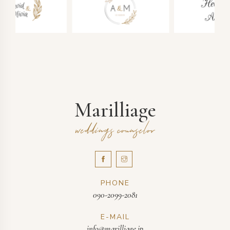
Marilliage
weddings counselor
PHONE
090-2099-2081
E-MAIL
info@marilliage.jp