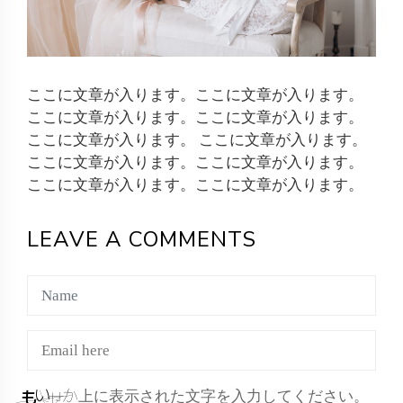
ここに文章が入ります。ここに文章が入ります。
ここに文章が入ります。ここに文章が入ります。
ここに文章が入ります。 ここに文章が入ります。
ここに文章が入ります。ここに文章が入ります。
ここに文章が入ります。ここに文章が入ります。
LEAVE A COMMENTS
上に表示された文字を入力してください。