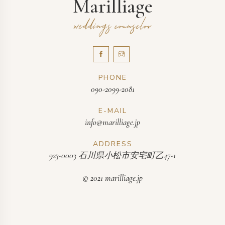
Marilliage
weddings counselor
PHONE
090-2099-2081
E-MAIL
info@marilliage.jp
ADDRESS
923-0003 石川県小松市安宅町乙47-1
© 2021 marilliage.jp